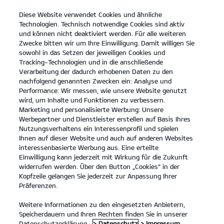
Diese Website verwendet Cookies und ähnliche
open
Technologien. Technisch notwendige Cookies sind aktiv
menu
und können nicht deaktiviert werden. Für alle weiteren
KONTAKT
Zwecke bitten wir um Ihre Einwilligung. Damit willigen Sie
sowohl in das Setzen der jeweiligen Cookies und
Tracking-Technologien und in die anschließende
BARRIEREFREIHEIT
Verarbeitung der dadurch erhobenen Daten zu den
nachfolgend genannten Zwecken ein: Analyse und
Performance: Wir messen, wie unsere Website genutzt
BARRIEREFREIHEIT
wird, um Inhalte und Funktionen zu verbessern.
Marketing und personalisierte Werbung: Unsere
Barrierefreiheitserklärung
Werbepartner und Dienstleister erstellen auf Basis Ihres
Nutzungsverhaltens ein Interessenprofil und spielen
Erstellt am: 3. Juni 2025
Ihnen auf dieser Website und auch auf anderen Websites
Letzte Aktualisierung: 29. Juli 2025
interessenbasierte Werbung aus. Eine erteilte
Einwilligung kann jederzeit mit Wirkung für die Zukunft
widerrufen werden. Über den Button „Cookies“ in der
Einleitung
Kopfzeile gelangen Sie jederzeit zur Anpassung Ihrer
Präferenzen.
Kia verpflichtet sich, seine Marken-Websites und
Weitere Informationen zu den eingesetzten Anbietern,
Dienstleistungen barrierefrei zu gestalten, in
Speicherdauern und Ihren Rechten finden Sie in unserer
Übereinstimmung mit dem
Datenschutzerklärung.
> Datenschutz
> Impressum